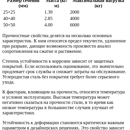
Размер сечения
Масса (кг/
Максимальная нагрузка
(мм)
м)
(кг)
25×25
1.39
2000
40×40
2.85
4000
50×50
4.00
6000
Прочностные свойства делятся на несколько основных
характеристик. К ним относятся предел текучести, удлинение
при разрыве, дающие возможность произвести анализ
сопротивления на сжатие и растяжение.
Степень устойчивости к коррозии зависит от защитных
покрытий. Если использовать оцинкование, это значительно
продлевает срок службы и снижает затраты на обслуживание.
Углеродистая сталь без покрытия требует более серьезного
ухода.
К факторам, влияющим на прочность, относятся температура
и условия эксплуатации. Высокая температура может
негативно сказаться на прочности стали, в то время как
низкие температуры в большинстве случаев улучшат её
характеристики.
Устойчивость к деформации становится критически важным
параметром в дизайнерских решениях. Это свойство зависит