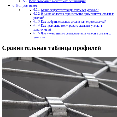
Использование в системах вентиляции
Вопрос-ответ:
Какие существуют виды стальных уголков?
В каких областях строительства применяются стальные
уголки?
Как выбрать стальные уголки для строительства?
Как правильно монтировать стальные уголки в
конструкции?
Что нужно знать о сертификатах и качестве стальных
уголков?
Сравнительная таблица профилей