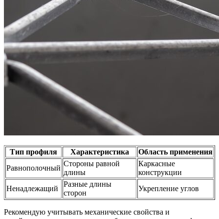
Тип профиля
Характеристика
Область применения
Стороны равной
Каркасные
Равнополочный
длины
конструкции
Разные длины
Ненадлежащий
Укрепление углов
сторон
Рекомендую учитывать механические свойства и