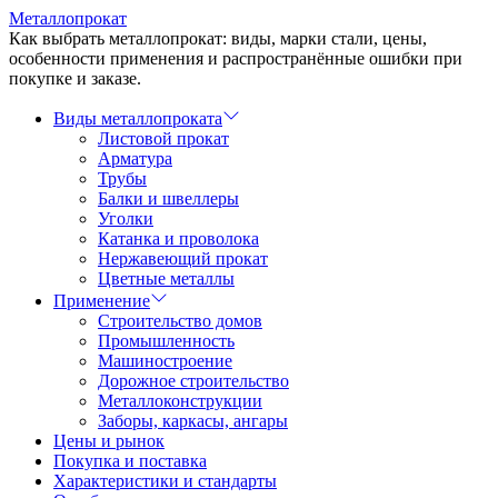
Перейти
Металлопрокат
к
Как выбрать металлопрокат: виды, марки стали, цены,
содержимому
особенности применения и распространённые ошибки при
покупке и заказе.
Виды металлопроката
Листовой прокат
Арматура
Трубы
Балки и швеллеры
Уголки
Катанка и проволока
Нержавеющий прокат
Цветные металлы
Применение
Строительство домов
Промышленность
Машиностроение
Дорожное строительство
Металлоконструкции
Заборы, каркасы, ангары
Цены и рынок
Покупка и поставка
Характеристики и стандарты