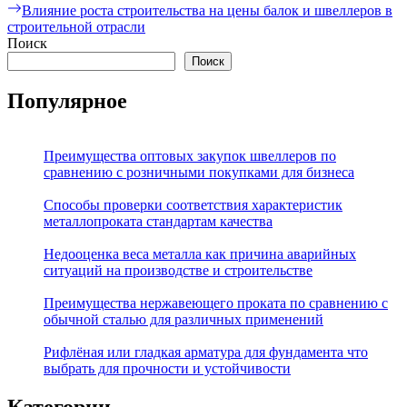
по
Следующая
Влияние роста строительства на цены балок и швеллеров в
записям
запись:
строительной отрасли
Поиск
Поиск
Популярное
Преимущества оптовых закупок швеллеров по
сравнению с розничными покупками для бизнеса
Способы проверки соответствия характеристик
металлопроката стандартам качества
Недооценка веса металла как причина аварийных
ситуаций на производстве и строительстве
Преимущества нержавеющего проката по сравнению с
обычной сталью для различных применений
Рифлёная или гладкая арматура для фундамента что
выбрать для прочности и устойчивости
Категории