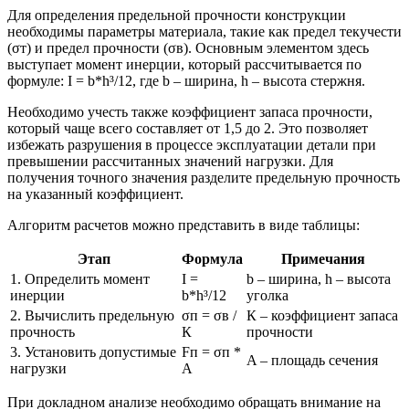
Для определения предельной прочности конструкции
необходимы параметры материала, такие как предел текучести
(σт) и предел прочности (σв). Основным элементом здесь
выступает момент инерции, который рассчитывается по
формуле: I = b*h³/12, где b – ширина, h – высота стержня.
Необходимо учесть также коэффициент запаса прочности,
который чаще всего составляет от 1,5 до 2. Это позволяет
избежать разрушения в процессе эксплуатации детали при
превышении рассчитанных значений нагрузки. Для
получения точного значения разделите предельную прочность
на указанный коэффициент.
Алгоритм расчетов можно представить в виде таблицы:
Этап
Формула
Примечания
1. Определить момент
I =
b – ширина, h – высота
инерции
b*h³/12
уголка
2. Вычислить предельную
σп = σв /
К – коэффициент запаса
прочность
К
прочности
3. Установить допустимые
Fп = σп *
A – площадь сечения
нагрузки
A
При докладном анализе необходимо обращать внимание на