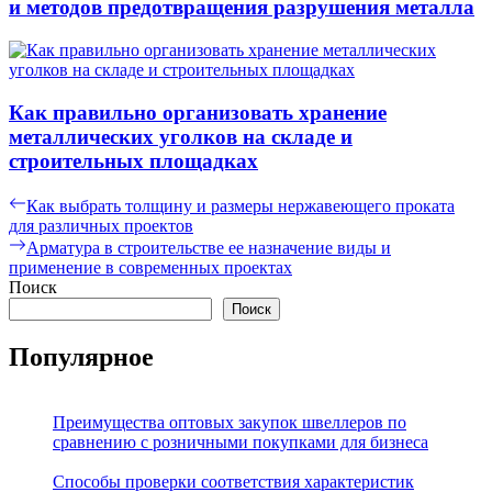
и методов предотвращения разрушения металла
Как правильно организовать хранение
металлических уголков на складе и
строительных площадках
Навигация
Предыдущая
Как выбрать толщину и размеры нержавеющего проката
запись:
для различных проектов
по
Следующая
Арматура в строительстве ее назначение виды и
записям
запись:
применение в современных проектах
Поиск
Поиск
Популярное
Преимущества оптовых закупок швеллеров по
сравнению с розничными покупками для бизнеса
Способы проверки соответствия характеристик