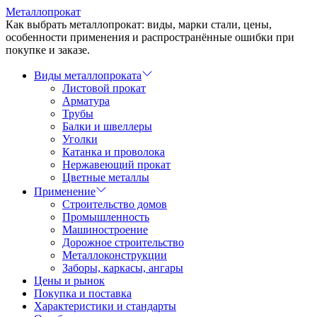
Перейти
Металлопрокат
к
Как выбрать металлопрокат: виды, марки стали, цены,
содержимому
особенности применения и распространённые ошибки при
покупке и заказе.
Виды металлопроката
Листовой прокат
Арматура
Трубы
Балки и швеллеры
Уголки
Катанка и проволока
Нержавеющий прокат
Цветные металлы
Применение
Строительство домов
Промышленность
Машиностроение
Дорожное строительство
Металлоконструкции
Заборы, каркасы, ангары
Цены и рынок
Покупка и поставка
Характеристики и стандарты