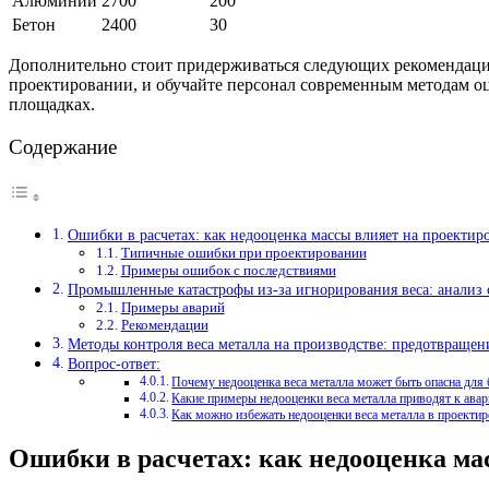
Алюминий
2700
200
Бетон
2400
30
Дополнительно стоит придерживаться следующих рекомендаций
проектировании, и обучайте персонал современным методам о
площадках.
Содержание
Ошибки в расчетах: как недооценка массы влияет на проектир
Типичные ошибки при проектировании
Примеры ошибок с последствиями
Промышленные катастрофы из-за игнорирования веса: анализ 
Примеры аварий
Рекомендации
Методы контроля веса металла на производстве: предотвращен
Вопрос-ответ:
Почему недооценка веса металла может быть опасна для 
Какие примеры недооценки веса металла приводят к ава
Как можно избежать недооценки веса металла в проекти
Ошибки в расчетах: как недооценка ма