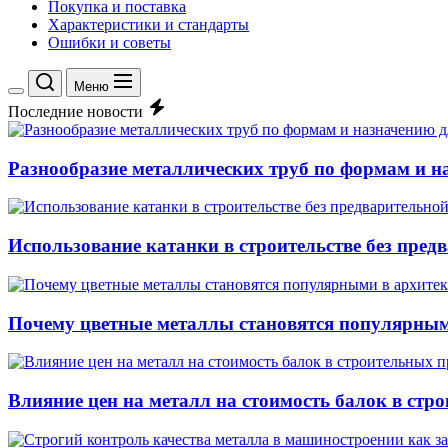
Покупка и поставка
Характеристики и стандарты
Ошибки и советы
Меню
Переключение
Последние новости
цветового
режима
Разнообразие металлических труб по формам и 
Использование катанки в строительстве без пред
Почему цветные металлы становятся популярным
Влияние цен на металл на стоимость балок в стр