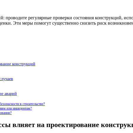
: проводите регулярные проверки состояния конструкций, испо
ценки. Эти меры помогут существенно снизить риск возникнове
ование конструкций
случаев
ие аварий
безопасности в строительстве?
риям или инцидентам?
ровании?
ссы влияет на проектирование конструк