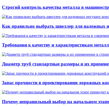
Строгий контроль качества металла в машиностр
Как правильно выбрать швеллер для надежных н
Требования к качеству и характеристикам метал
Диаметр труб стандартные размеры и их примене
Запас прочности в проектировании дорожных конс
Почему неправильный выбор на начальном этапе 