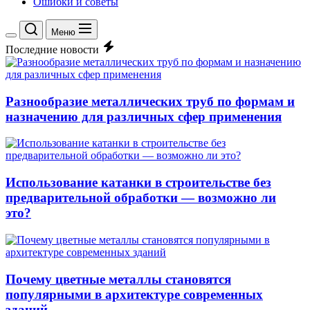
Ошибки и советы
Меню
Переключение
Последние новости
цветового
режима
Разнообразие металлических труб по формам и
назначению для различных сфер применения
Использование катанки в строительстве без
предварительной обработки — возможно ли
это?
Почему цветные металлы становятся
популярными в архитектуре современных
зданий