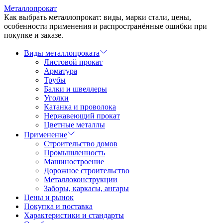
Перейти
Металлопрокат
к
Как выбрать металлопрокат: виды, марки стали, цены,
содержимому
особенности применения и распространённые ошибки при
покупке и заказе.
Виды металлопроката
Листовой прокат
Арматура
Трубы
Балки и швеллеры
Уголки
Катанка и проволока
Нержавеющий прокат
Цветные металлы
Применение
Строительство домов
Промышленность
Машиностроение
Дорожное строительство
Металлоконструкции
Заборы, каркасы, ангары
Цены и рынок
Покупка и поставка
Характеристики и стандарты