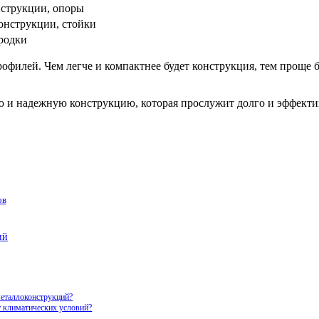
нструкции, опоры
онструкции, стойки
родки
илей. Чем легче и компактнее будет конструкция, тем проще бу
 и надежную конструкцию, которая прослужит долго и эффектив
ов
ий
металлоконструкций?
т климатических условий?