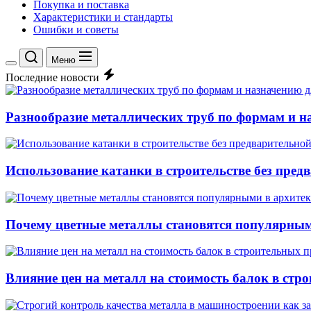
Покупка и поставка
Характеристики и стандарты
Ошибки и советы
Меню
Переключение
Последние новости
цветового
режима
Разнообразие металлических труб по формам и 
Использование катанки в строительстве без пред
Почему цветные металлы становятся популярным
Влияние цен на металл на стоимость балок в стр