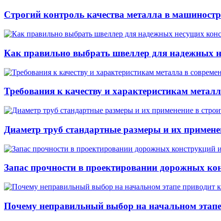
Строгий контроль качества металла в машиностр
Как правильно выбрать швеллер для надежных н
Требования к качеству и характеристикам метал
Диаметр труб стандартные размеры и их примене
Запас прочности в проектировании дорожных конс
Почему неправильный выбор на начальном этапе 