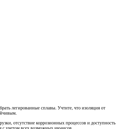
брать легированные сплавы. Учтите, что изоляция от
ойчивым.
рузки, отсутствие коррозионных процессов и доступность
м с учетом всех возможных нюансов.