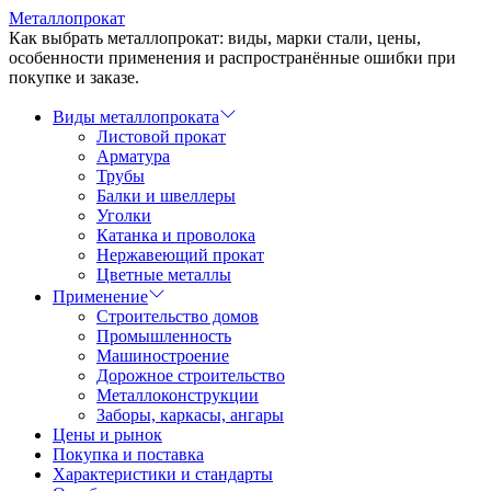
Перейти
Металлопрокат
к
Как выбрать металлопрокат: виды, марки стали, цены,
содержимому
особенности применения и распространённые ошибки при
покупке и заказе.
Виды металлопроката
Листовой прокат
Арматура
Трубы
Балки и швеллеры
Уголки
Катанка и проволока
Нержавеющий прокат
Цветные металлы
Применение
Строительство домов
Промышленность
Машиностроение
Дорожное строительство
Металлоконструкции
Заборы, каркасы, ангары
Цены и рынок
Покупка и поставка
Характеристики и стандарты