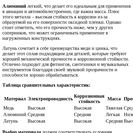
Алюминий
легкий, что делает его идеальным для применения
в авиации и автомобилестроении, где важна масса. Плюс
этого металла – высокая стойкость к коррозии из-за
образуемой на его поверхности оксидной пленки. Однако
стоит отметить, что его прочность ниже, чем у других
соперников, что может ограничивать применение в
нагруженных конструкциях.
Латунь сочетает в себе преимущества меди и цинка, что
делает этот сплав подходящим для деталей, которые требуют
хорошей механической прочности и коррозионной стойкости.
Отлично подходит для фитингов, сантехники и музыкальных
инструментов благодаря своей звуковой прозрачности и
способности хорошо обрабатываться.
Таблица сравнительных характеристик:
Коррозионная
Материал
Электропроводность
Масса
Про
стойкость
Медь
Высокая
Высокая
Тяжелая
Сре
Алюминий
Средняя
Средняя
Легкая
Низ
Латунь
Высокая
Высокая
Средняя
Выс
Выбор материала
должен соответствовать условиям