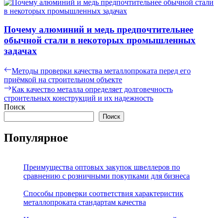
Почему алюминий и медь предпочтительнее
обычной стали в некоторых промышленных
задачах
Навигация
Предыдущая
Методы проверки качества металлопроката перед его
запись:
приёмкой на строительном объекте
по
Следующая
Как качество металла определяет долговечность
записям
запись:
строительных конструкций и их надежность
Поиск
Поиск
Популярное
Преимущества оптовых закупок швеллеров по
сравнению с розничными покупками для бизнеса
Способы проверки соответствия характеристик
металлопроката стандартам качества