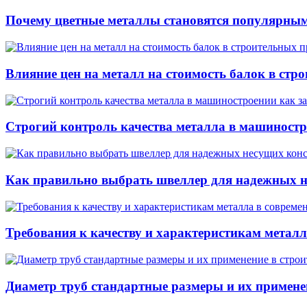
Почему цветные металлы становятся популярным
Влияние цен на металл на стоимость балок в стр
Строгий контроль качества металла в машиностр
Как правильно выбрать швеллер для надежных н
Требования к качеству и характеристикам метал
Диаметр труб стандартные размеры и их примене