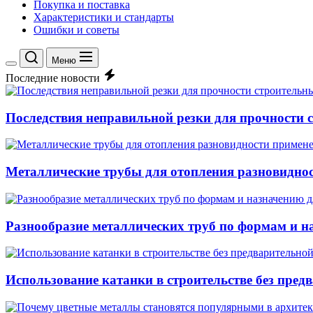
Покупка и поставка
Характеристики и стандарты
Ошибки и советы
Меню
Переключение
Последние новости
цветового
режима
Последствия неправильной резки для прочности 
Металлические трубы для отопления разновиднос
Разнообразие металлических труб по формам и 
Использование катанки в строительстве без пред