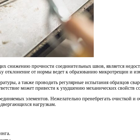
щих снижению прочности соединительных швов, является недос
ку отклонение от нормы ведет к образованию микротрещин и из
ратуры, а также проводить регулярные испытания образцов свар
тветствие может привести к ухудшению механических свойств с
единяемых элементов. Нежелательно пренебрегать очисткой и об
подвергающихся нагрузкам.
инга.