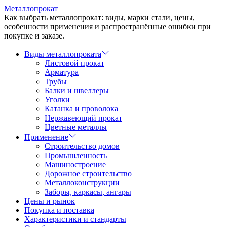
Перейти
Металлопрокат
к
Как выбрать металлопрокат: виды, марки стали, цены,
содержимому
особенности применения и распространённые ошибки при
покупке и заказе.
Виды металлопроката
Листовой прокат
Арматура
Трубы
Балки и швеллеры
Уголки
Катанка и проволока
Нержавеющий прокат
Цветные металлы
Применение
Строительство домов
Промышленность
Машиностроение
Дорожное строительство
Металлоконструкции
Заборы, каркасы, ангары
Цены и рынок
Покупка и поставка
Характеристики и стандарты