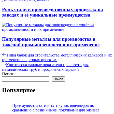
Роль стали в производственных процессах на
заводах и её уникальные преимущества
Популярные металлы для производства в
тяжёлой промышленности и их применение
Навигация
Предыдущая
Типы балок для строительства металлических каркасов и их
запись:
применение в разных проектах
по
Следующая
Критически важные показатели прочности для
записям
запись:
металлических труб и профильных изделий
Поиск
Поиск
Популярное
Преимущества оптовых закупок швеллеров по
сравнению с розничными покупками для бизнеса