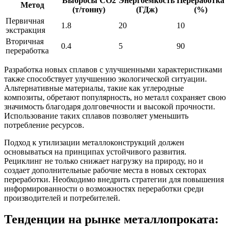
Выбросы CO2
Энергоемкость
Переработка
Метод
(т/тонну)
(ГДж)
(%)
Первичная
1.8
20
10
экстракция
Вторичная
0.4
5
90
переработка
Разработка новых сплавов с улучшенными характеристиками
также способствует улучшению экологической ситуации.
Альтернативные материалы, такие как углеродные
композиты, обретают популярность, но металл сохраняет свою
значимость благодаря долговечности и высокой прочности.
Использование таких сплавов позволяет уменьшить
потребление ресурсов.
Подход к утилизации металлоконструкций должен
основываться на принципах устойчивого развития.
Рециклинг не только снижает нагрузку на природу, но и
создает дополнительные рабочие места в новых секторах
переработки. Необходимо внедрить стратегии для повышения
информированности о возможностях переработки среди
производителей и потребителей.
Тенденции на рынке металлопроката: